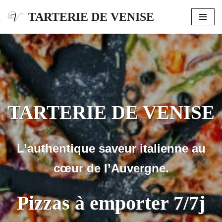
TARTERIE DE VENISE
Aller
au
contenu
TARTERIE DE VENISE
L’authentique saveur italienne au
cœur de l’Auvergne.
Pizzas à emporter 7/7j